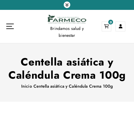
S
a
l
0
t
Brindamos salud y
a
bienestar
r
a
l
Centella asiática y
c
o
Caléndula Crema 100g
n
t
e
Inicio
Centella asiática y Caléndula Crema 100g
n
i
d
o