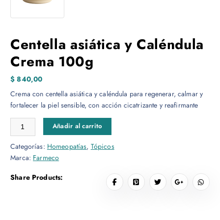
Centella asiática y Caléndula
Crema 100g
$
840,00
Crema con centella asiática y caléndula para regenerar, calmar y
fortalecer la piel sensible, con acción cicatrizante y reafirmante
Centella asiática y Caléndula Crema 100g cantidad
Añadir al carrito
Categorías:
Homeopatías
,
Tópicos
Marca:
Farmeco
Share Products: