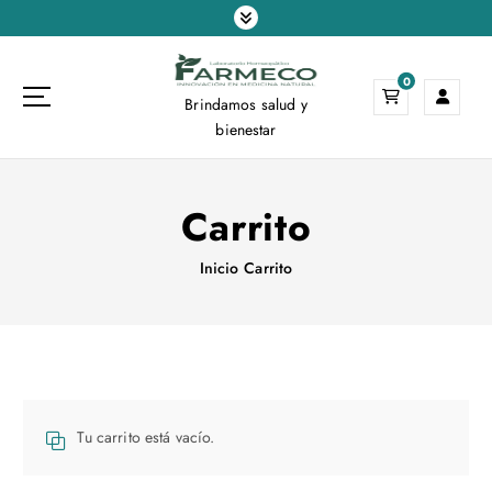
S
a
l
0
t
Brindamos salud y
a
bienestar
r
a
l
Carrito
c
o
n
Inicio
Carrito
t
e
n
i
d
o
Tu carrito está vacío.