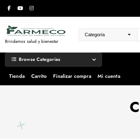
S
a
l
t
a
Brindamos salud y bienestar
r
a
Browse Categories
l
c
Tienda
Carrito
Finalizar compra
Mi cuenta
o
n
t
C
e
n
i
d
o