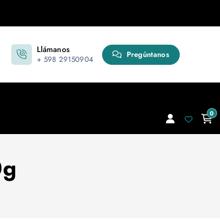
Llámanos
Pregúntanos
+ 598 29150904
0
0g