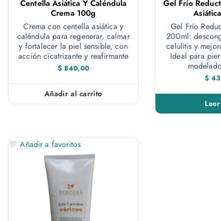
Centella Asiática Y Caléndula
Gel Frío Reduct
Crema 100g
Asiátic
Crema con centella asiática y
Gel Frío Red
caléndula para regenerar, calmar
200ml: descong
y fortalecer la piel sensible, con
celulitis y mejor
acción cicatrizante y reafirmante
Ideal para pie
modelado
$
840,00
$
43
Añadir al carrito
Leer
Añadir a favoritos