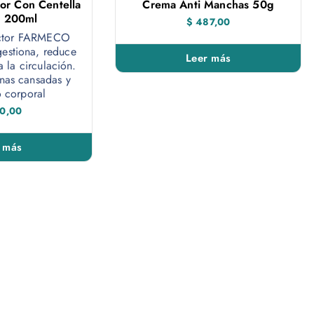
or Con Centella
Crema Anti Manchas 50g
a 200ml
$
487,00
uctor FARMECO
estiona, reduce
Leer más
a la circulación.
rnas cansadas y
 corporal
0,00
 más