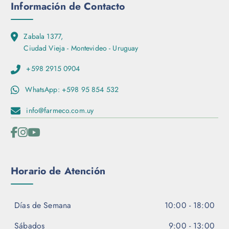
Información de Contacto
c
i
o
Zabala 1377,
n
Ciudad Vieja - Montevideo - Uruguay
e
s
+598 2915 0904
s
WhatsApp: +598 95 854 532
e
p
info@farmeco.com.uy
u
e
d
e
n
Horario de Atención
e
l
e
Días de Semana
10:00 - 18:00
g
i
Sábados
9:00 - 13:00