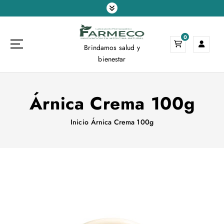
S
a
l
0
t
Brindamos salud y
a
bienestar
r
a
l
Árnica Crema 100g
c
o
n
Inicio
Árnica Crema 100g
t
e
n
i
d
o