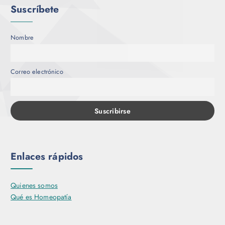
0
i
Suscríbete
0
p
,
0
l
0
e
Nombre
s
v
a
Correo electrónico
r
i
a
n
t
e
s
Enlaces rápidos
.
L
Quienes somos
a
Qué es Homeopatía
s
o
p