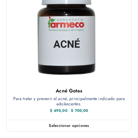
Acné Gotas
Para tratar y prevenir el acné, principalmente indicado para
adolescentes.
R
$
495,00
-
$
700,00
a
n
g
Seleccionar opciones
E
o
d
s