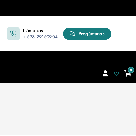
Llámanos
Pregúntanos
+ 598 29150904
0