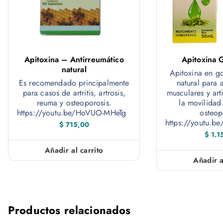
Apitoxina – Antirreumático
Apitoxina 
natural
Apitoxina en go
Es recomendado principalmente
natural para a
para casos de artritis, artrosis,
musculares y art
reuma y osteoporosis.
la movilidad 
https://youtu.be/HoVUO-MHeTg
osteop
https://youtu.
$
715,00
$
1.1
Añadir al carrito
Añadir a
Productos relacionados