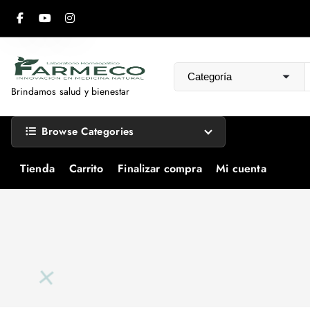
S
a
l
t
a
Brindamos salud y bienestar
r
a
Browse Categories
l
c
Tienda
Carrito
Finalizar compra
Mi cuenta
o
n
t
e
n
i
d
o