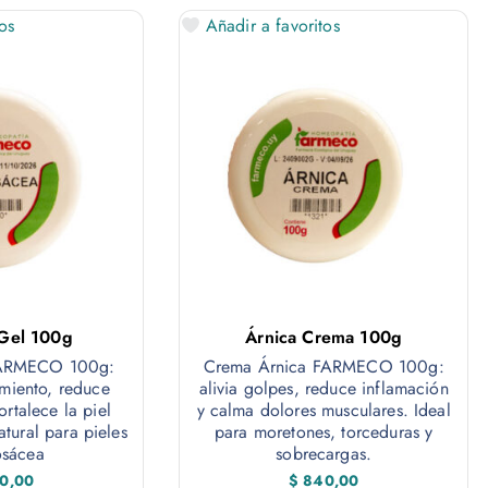
os
Añadir a favoritos
Gel 100g
Árnica Crema 100g
FARMECO 100g:
Crema Árnica FARMECO 100g:
miento, reduce
alivia golpes, reduce inflamación
ortalece la piel
y calma dolores musculares. Ideal
atural para pieles
para moretones, torceduras y
osácea
sobrecargas.
0,00
$
840,00