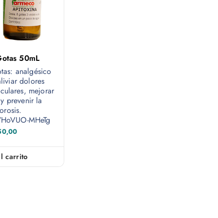
Gotas 50mL
tas: analgésico
liviar dolores
iculares, mejorar
y prevenir la
orosis.
be/HoVUO-MHeTg
50,00
l carrito