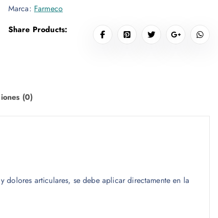
Marca:
Farmeco
a
s
Share Products:
t
a
$
1
iones (0)
.
7
5
0
,
0
0
 dolores articulares, se debe aplicar directamente en la