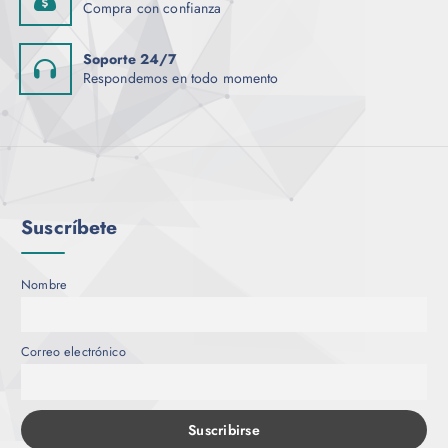
Compra con confianza
n
a
Soporte 24/7
d
Respondemos en todo momento
e
p
r
o
d
u
Suscríbete
c
t
o
Nombre
Correo electrónico