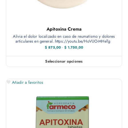
Apitoxina Crema
Alivia el dolor localizado en caso de reumatismo y dolores
articulares en general. https://youtu.be/HoVUO-MHeTg
R
$
875,00
-
$
1.750,00
a
n
g
Seleccionar opciones
E
o
d
s
e
t
p
r
Añadir a favoritos
e
e
c
p
i
r
o
s
o
:
d
d
e
u
s
c
d