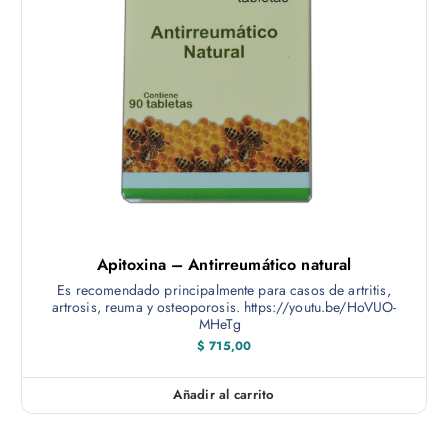
e
t
$
o
8
t
7
i
5
,
e
0
n
0
h
e
a
m
s
t
ú
a
$
l
t
1
.
i
Apitoxina – Antirreumático natural
7
p
5
Es recomendado principalmente para casos de artritis,
0
l
artrosis, reuma y osteoporosis. https://youtu.be/HoVUO-
,
MHeTg
e
0
$
715,00
0
s
v
Añadir al carrito
a
r
i