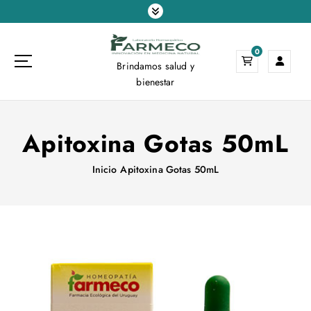
S
a
l
0
t
Brindamos salud y
a
bienestar
r
a
l
Apitoxina Gotas 50mL
c
o
n
Inicio
Apitoxina Gotas 50mL
t
e
n
i
d
o