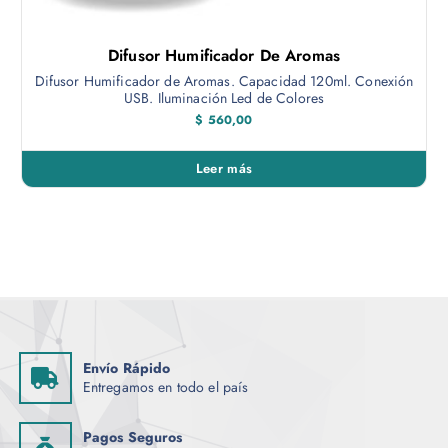
p
u
e
Difusor Humificador De Aromas
d
Difusor Humificador de Aromas. Capacidad 120ml. Conexión
USB. Iluminación Led de Colores
e
$
560,00
n
e
l
Leer más
e
g
i
r
e
n
l
a
Envío Rápido
p
Entregamos en todo el país
á
g
Pagos Seguros
i