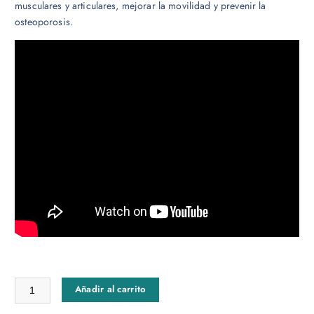
musculares y articulares, mejorar la movilidad y prevenir la
osteoporosis.
Apitoxina Gotas 50mL cantidad
Añadir al carrito