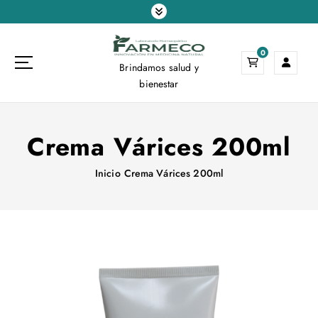
S
a
l
0
t
Brindamos salud y
a
bienestar
r
a
l
Crema Várices 200ml
c
o
n
Inicio
Crema Várices 200ml
t
e
n
i
d
o