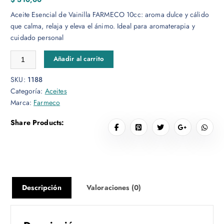
Aceite Esencial de Vainilla FARMECO 10cc: aroma dulce y cálido
que calma, relaja y eleva el ánimo. Ideal para aromaterapia y
cuidado personal
Vainilla Aceite Esencial 10cc cantidad
Añadir al carrito
SKU:
1188
Categoría:
Aceites
Marca:
Farmeco
Share Products:
Descripción
Valoraciones (0)