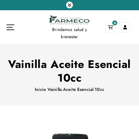
S
a
l
0
t
Brindamos salud y
a
bienestar
r
a
l
Vainilla Aceite Esencial
c
o
10cc
n
t
e
Inicio
Vainilla Aceite Esencial 10cc
n
i
d
o