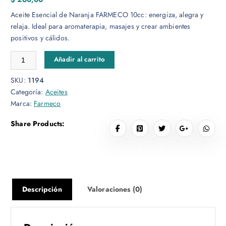
Aceite Esencial de Naranja FARMECO 10cc: energiza, alegra y
relaja. Ideal para aromaterapia, masajes y crear ambientes
positivos y cálidos.
Naranja Aceite Esencial 10cc cantidad
Añadir al carrito
SKU:
1194
Categoría:
Aceites
Marca:
Farmeco
Share Products:
Descripción
Valoraciones (0)