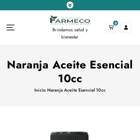
S
a
l
0
t
Brindamos salud y
a
bienestar
r
a
l
Naranja Aceite Esencial
c
o
10cc
n
t
e
Inicio
Naranja Aceite Esencial 10cc
n
i
d
o