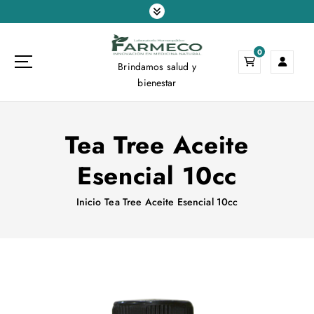
S
a
l
0
t
Brindamos salud y
a
bienestar
r
a
l
Tea Tree Aceite
c
o
Esencial 10cc
n
t
e
Inicio
Tea Tree Aceite Esencial 10cc
n
i
d
o