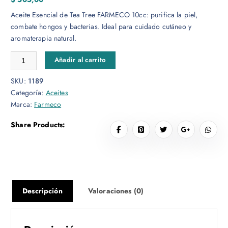
Aceite Esencial de Tea Tree FARMECO 10cc: purifica la piel,
combate hongos y bacterias. Ideal para cuidado cutáneo y
aromaterapia natural.
Tea Tree Aceite Esencial 10cc cantidad
Añadir al carrito
SKU:
1189
Categoría:
Aceites
Marca:
Farmeco
Share Products:
Descripción
Valoraciones (0)