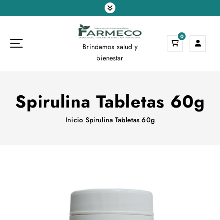
S
a
l
0
t
Brindamos salud y
a
bienestar
r
a
l
Spirulina Tabletas 60g
c
o
n
Inicio
Spirulina Tabletas 60g
t
e
n
i
d
o