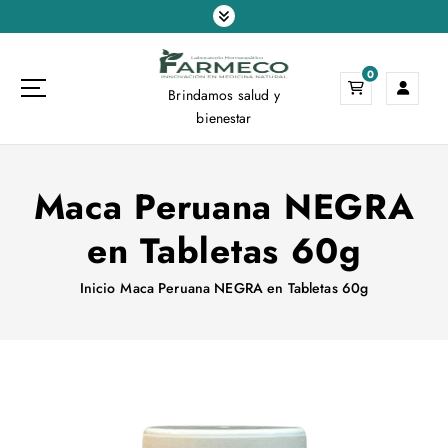
S
a
l
0
t
Brindamos salud y
a
bienestar
r
a
l
Maca Peruana NEGRA
c
o
en Tabletas 60g
n
t
e
Inicio
Maca Peruana NEGRA en Tabletas 60g
n
i
d
o