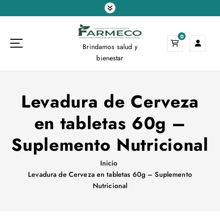
S
a
l
0
t
Brindamos salud y
a
bienestar
r
a
l
Levadura de Cerveza
c
o
en tabletas 60g –
n
t
Suplemento Nutricional
e
n
i
Inicio
d
Levadura de Cerveza en tabletas 60g – Suplemento
o
Nutricional