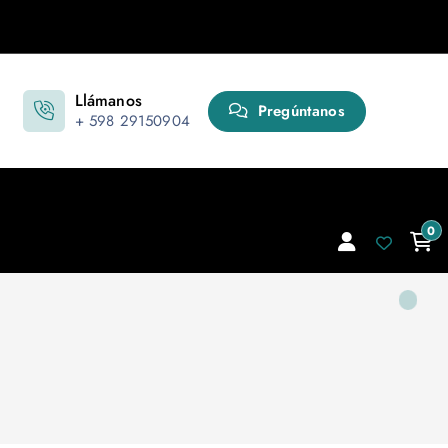
Llámanos
Pregúntanos
+ 598 29150904
0