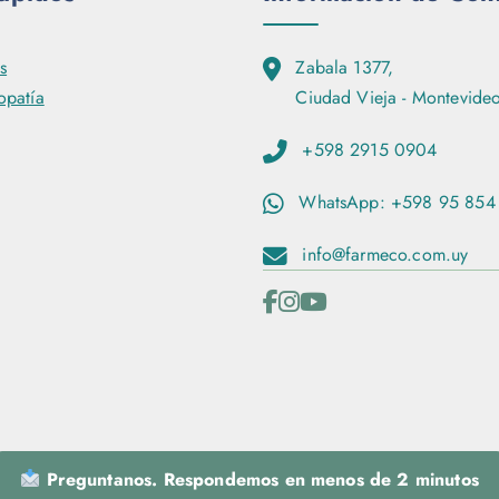
o
p
c
s
Zabala 1377,
i
patía
Ciudad Vieja - Montevideo
o
+598 2915 0904
n
e
WhatsApp: +598 95 854
s
s
info@farmeco.com.uy
e
p
u
e
d
e
n
Preguntanos. Respondemos en menos de 2 minutos
e