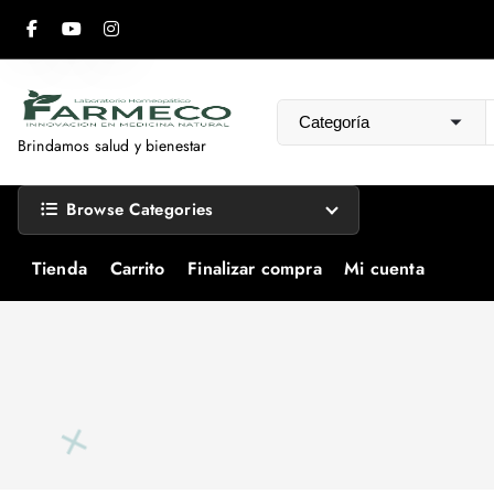
S
a
l
t
a
Brindamos salud y bienestar
r
a
Browse Categories
l
c
Tienda
Carrito
Finalizar compra
Mi cuenta
o
n
t
e
n
i
d
o