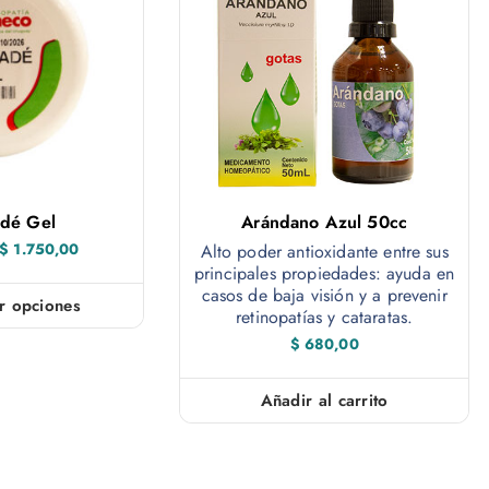
dé Gel
Arándano Azul 50cc
R
$
1.750,00
Alto poder antioxidante entre sus
a
principales propiedades: ayuda en
n
casos de baja visión y a prevenir
g
r opciones
o
retinopatías y cataratas.
E
d
$
680,00
e
s
p
t
r
e
Añadir al carrito
e
c
i
p
o
s
r
: