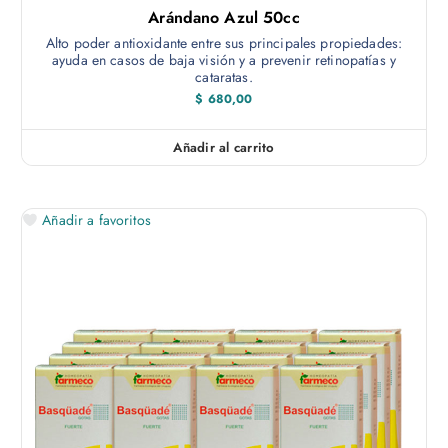
e
Arándano Azul 50cc
p
Alto poder antioxidante entre sus principales propiedades:
u
ayuda en casos de baja visión y a prevenir retinopatías y
e
cataratas.
d
$
680,00
e
n
Añadir al carrito
e
l
e
Añadir a favoritos
g
i
r
e
n
l
a
p
á
g