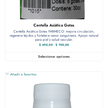
Centella Asiática Gotas
Centella Asiática Gotas FARMECO: mejora circulación,
regenera tejidos y fortalece vasos sanguíneos. Apoyo natural
para piel y salud vascular.
R
$
495,00
-
$
700,00
a
n
g
Seleccionar opciones
E
o
d
s
e
t
p
r
Añadir a favoritos
e
e
c
p
i
r
o
s
o
:
d
d
e
u
s