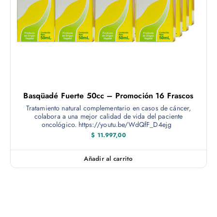
i
n
a
d
e
p
r
o
Basqüadé Fuerte 50cc – Promoción 16 Frascos
d
Tratamiento natural complementario en casos de cáncer,
u
colabora a una mejor calidad de vida del paciente
c
oncológico. https://youtu.be/WdQfF_D4ejg
t
$
11.997,00
o
Añadir al carrito