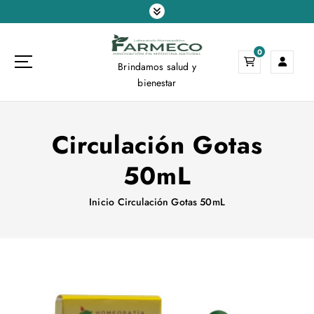
S
a
l
0
t
Brindamos salud y
a
bienestar
r
a
l
Circulación Gotas
c
o
50mL
n
t
e
Inicio
Circulación Gotas 50mL
n
i
d
o