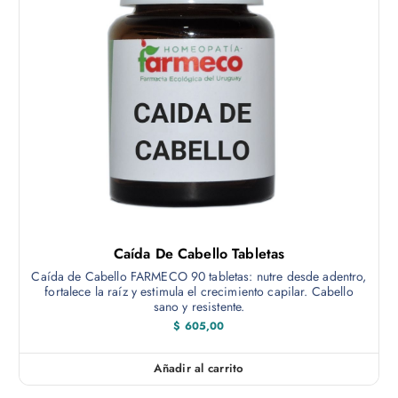
c
d
e
t
$
o
4
t
9
i
5
,
e
0
n
0
h
e
a
m
s
t
ú
a
$
l
t
7
0
i
Caída De Cabello Tabletas
0
p
,
Caída de Cabello FARMECO 90 tabletas: nutre desde adentro,
0
l
fortalece la raíz y estimula el crecimiento capilar. Cabello
0
sano y resistente.
e
$
605,00
s
v
Añadir al carrito
a
r