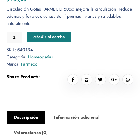
Circulación Gotas FARMECO 50cc: mejora la circulación, reduce
edemas y fortalece venas. Sentí piernas livianas y saludables
naturalmente
Circulación Gotas 50mL cantidad
Añadir al carrito
SKU:
540134
Categoría:
Homeopatías
Marca:
Farmeco
Share Products:
Descripción
Información adicional
Valoraciones (0)