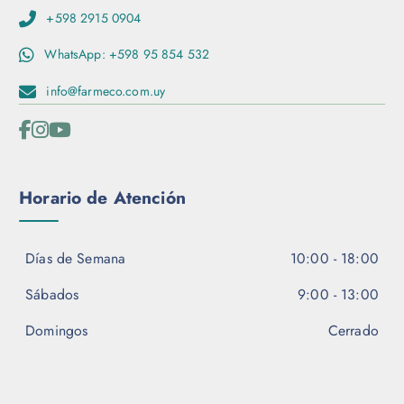
e
s
+598 2915 0904
p
s
r
WhatsApp: +598 95 854 532
e
o
p
d
info@farmeco.com.uy
u
u
e
c
d
t
e
o
n
Horario de Atención
e
l
e
Días de Semana
10:00 - 18:00
g
i
Sábados
9:00 - 13:00
r
e
Domingos
Cerrado
n
l
a