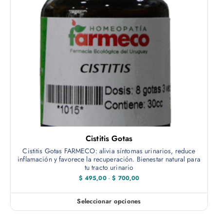
Cistitis Gotas
Cistitis Gotas FARMECO: alivia síntomas urinarios, reduce
inflamación y favorece la recuperación. Bienestar natural para
tu tracto urinario
R
$
495,00
-
$
700,00
a
n
g
Seleccionar opciones
E
o
d
s