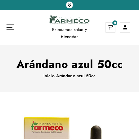
S
a
l
0
t
Brindamos salud y
a
bienestar
r
a
l
Arándano azul 50cc
c
o
n
Inicio
Arándano azul 50cc
t
e
n
i
d
o