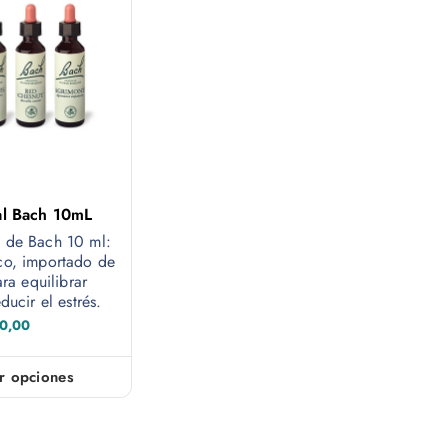
al Bach 10mL
l de Bach 10 ml:
co, importado de
ara equilibrar
ucir el estrés.
0,00
r opciones
E
s
t