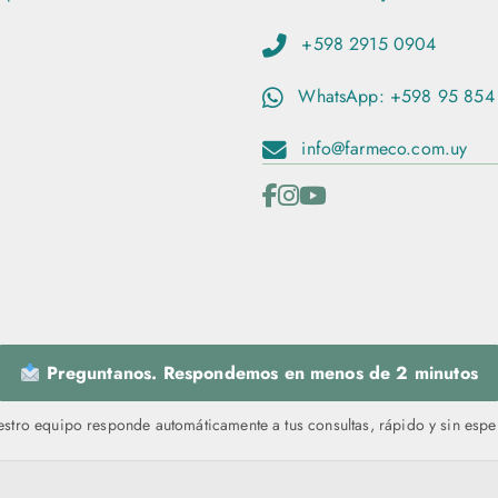
l
t
+598 2915 0904
i
WhatsApp: +598 95 854
p
l
info@farmeco.com.uy
e
s
v
a
r
i
a
n
Preguntanos. Respondemos en menos de 2 minutos
t
stro equipo responde automáticamente a tus consultas, rápido y sin espe
e
s
.