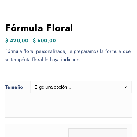
Fórmula Floral
R
$
420,00
-
$
600,00
a
Fórmula floral personalizada, le preparamos la fórmula que
n
su terapéuta floral le haya indicado.
g
o
d
Tamaño
e
p
r
e
c
i