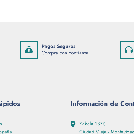
e
p
r
o
d
Pagos Seguros
u
Compra con confianza
c
t
o
t
i
e
rápidos
Información de Con
n
e
m
s
Zabala 1377,
ú
patía
Ciudad Vieja - Montevideo