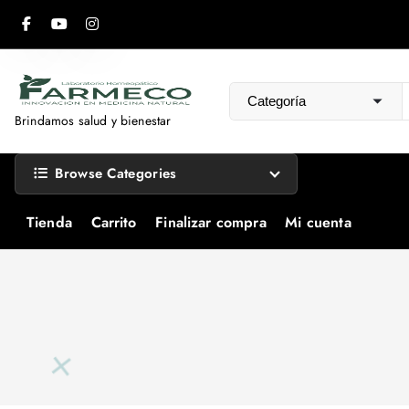
S
a
l
t
a
Brindamos salud y bienestar
r
a
Browse Categories
l
c
Tienda
Carrito
Finalizar compra
Mi cuenta
o
n
t
e
n
i
d
o