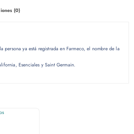
a
iones (0)
s
t
a
$
i la persona ya está registrada en Farmeco, el nombre de la
6
0
lifornia, Esenciales y Saint Germain.
0
,
0
0
os