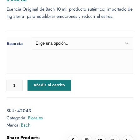
Esencia Original de Bach 10 ml: producto auténtico, importado de
Inglaterra, para equilibrar emociones y reducir el estrés.
Esencia
Esencia Floral Bach 10mL cantidad
Añadir al carrito
SKU:
42043
Categoría:
Florales
Marca:
Bach
Share Products: