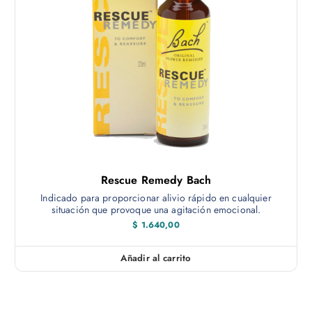
$
o
4
t
2
i
0
,
e
0
n
0
h
e
a
m
s
t
ú
a
$
l
t
6
0
i
Rescue Remedy Bach
0
p
,
Indicado para proporcionar alivio rápido en cualquier
0
l
situación que provoque una agitación emocional.
0
e
$
1.640,00
s
v
Añadir al carrito
a
r
i