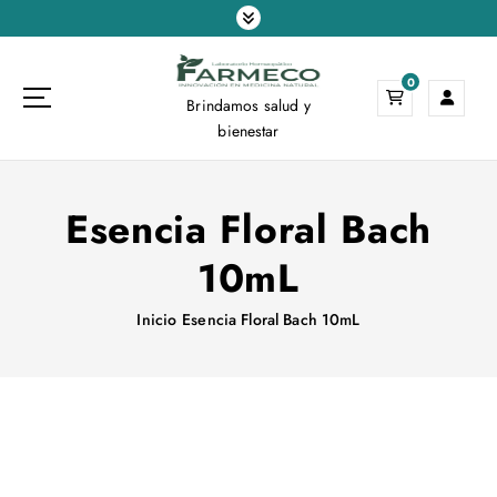
S
a
l
0
t
Brindamos salud y
a
bienestar
r
a
l
Esencia Floral Bach
c
o
10mL
n
t
e
Inicio
Esencia Floral Bach 10mL
n
i
d
o