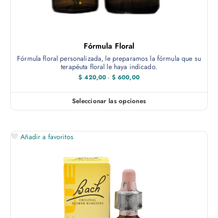
Fórmula Floral
Fórmula floral personalizada, le preparamos la fórmula que su
terapéuta floral le haya indicado.
R
$
420,00
-
$
600,00
a
n
g
Seleccionar las opciones
E
o
d
s
e
t
p
r
Añadir a favoritos
e
e
c
p
i
r
o
s
o
:
d
d
e
u
s
c
d
e
t