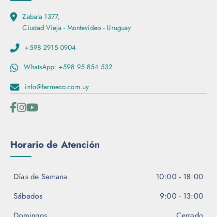
n
Zabala 1377,
a
Ciudad Vieja - Montevideo - Uruguay
d
e
+598 2915 0904
p
r
WhatsApp: +598 95 854 532
o
d
info@farmeco.com.uy
u
c
t
o
Horario de Atención
Días de Semana
10:00 - 18:00
Sábados
9:00 - 13:00
Domingos
Cerrado