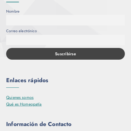
p
u
Nombre
e
d
e
Correo electrónico
n
e
l
e
g
i
r
Enlaces rápidos
e
n
l
Quienes somos
a
Qué es Homeopatía
p
á
g
Información de Contacto
i