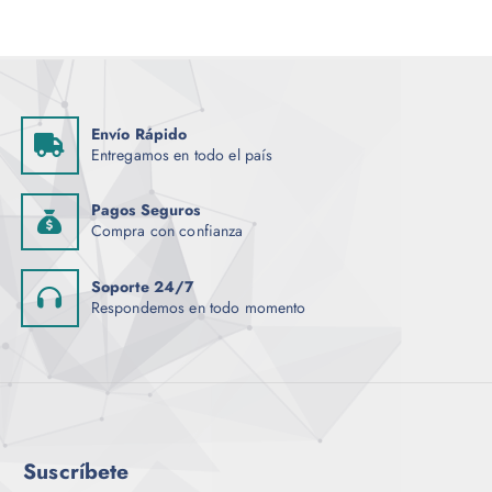
a
n
t
e
s
Envío Rápido
.
Entregamos en todo el país
L
a
Pagos Seguros
s
Compra con confianza
o
p
Soporte 24/7
c
Respondemos en todo momento
i
o
n
e
s
s
Suscríbete
e