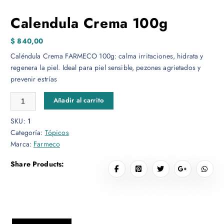
Calendula Crema 100g
$
840,00
Caléndula Crema FARMECO 100g: calma irritaciones, hidrata y
regenera la piel. Ideal para piel sensible, pezones agrietados y
prevenir estrías
Calendula Crema 100g cantidad
Añadir al carrito
SKU:
1
Categoría:
Tópicos
Marca:
Farmeco
Share Products: