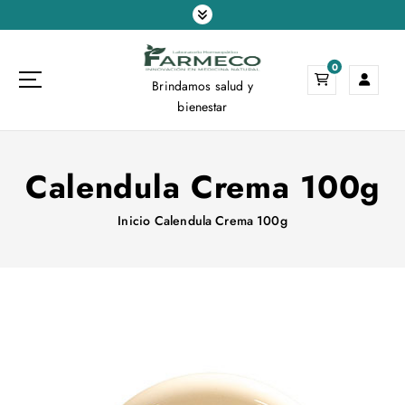
S
a
l
0
t
Brindamos salud y
a
bienestar
r
a
l
Calendula Crema 100g
c
o
n
Inicio
Calendula Crema 100g
t
e
n
i
d
o