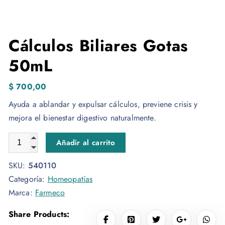
Cálculos Biliares Gotas
50mL
$
700,00
Ayuda a ablandar y expulsar cálculos, previene crisis y
mejora el bienestar digestivo naturalmente.
Cálculos Biliares Gotas 50mL cantidad
Añadir al carrito
SKU:
540110
Categoría:
Homeopatías
Marca:
Farmeco
Share Products: