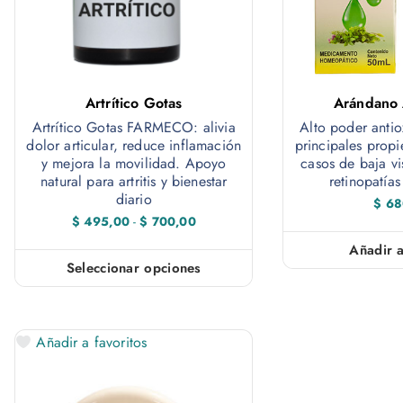
Artrítico Gotas
Arándano 
Artrítico Gotas FARMECO: alivia
Alto poder antio
dolor articular, reduce inflamación
principales prop
y mejora la movilidad. Apoyo
casos de baja vi
natural para artritis y bienestar
retinopatías
diario
$
68
R
$
495,00
-
$
700,00
a
n
Añadir a
g
Seleccionar opciones
o
E
d
e
s
p
t
r
Añadir a favoritos
e
e
c
i
p
o
s
r