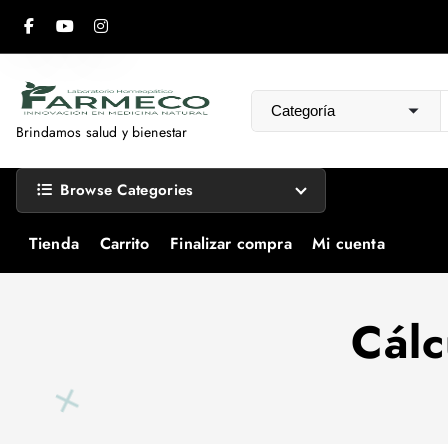
S
a
l
t
a
Brindamos salud y bienestar
r
a
Browse Categories
l
c
Tienda
Carrito
Finalizar compra
Mi cuenta
o
n
t
Cálc
e
n
i
d
o