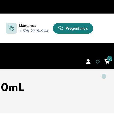
Llámanos
Pregúntanos
+ 598 29150904
0
 50mL