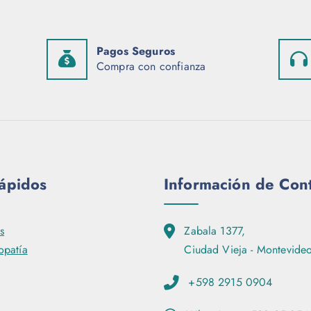
Pagos Seguros
Compra con confianza
rápidos
Información de Con
s
Zabala 1377,
patía
Ciudad Vieja - Montevideo
+598 2915 0904