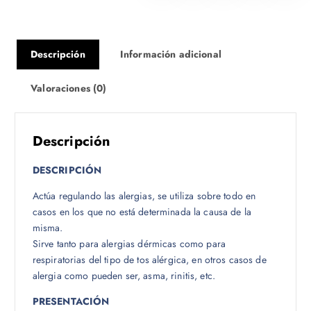
4
9
5
Descripción
Información adicional
,
0
Valoraciones (0)
0
h
a
s
Descripción
t
a
DESCRIPCIÓN
$
Actúa regulando las alergias, se utiliza sobre todo en
casos en los que no está determinada la causa de la
7
misma.
0
Sirve tanto para alergias dérmicas como para
0
respiratorias del tipo de tos alérgica, en otros casos de
,
alergia como pueden ser, asma, rinitis, etc.
0
0
PRESENTACIÓN