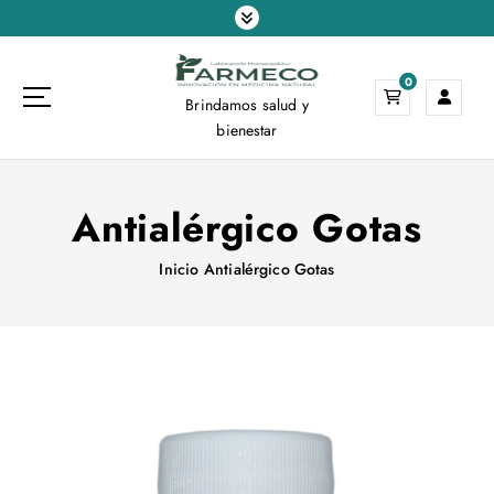
S
a
l
0
t
Brindamos salud y
a
bienestar
r
a
l
Antialérgico Gotas
c
o
n
Inicio
Antialérgico Gotas
t
e
n
i
d
o