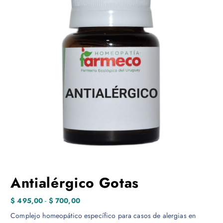
Antialérgico Gotas
R
$
495,00
-
$
700,00
a
Complejo homeopático específico para casos de alergias en
n