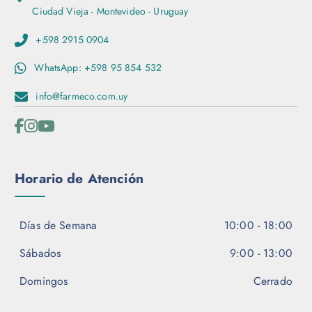
d
n
Ciudad Vieja - Montevideo - Uruguay
e
e
p
s
+598 2915 0904
r
s
o
WhatsApp: +598 95 854 532
e
d
p
info@farmeco.com.uy
u
u
c
e
t
d
o
e
n
Horario de Atención
e
l
e
Días de Semana
10:00 - 18:00
g
i
Sábados
9:00 - 13:00
r
e
Domingos
Cerrado
n
l