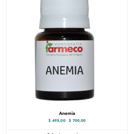
Anemia
R
$
495,00
-
$
700,00
a
n
g