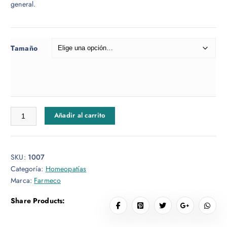
general.
g
o
d
e
Tamaño
p
r
e
c
i
Antialérgico Gotas cantidad
Añadir al carrito
o
s
:
d
SKU:
1007
e
Categoría:
Homeopatías
s
Marca:
Farmeco
d
e
Share Products:
$