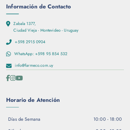
p
g
Información de Contacto
c
i
i
n
o
Zabala 1377,
a
n
Ciudad Vieja - Montevideo - Uruguay
d
e
e
s
+598 2915 0904
p
s
r
WhatsApp: +598 95 854 532
e
o
p
d
info@farmeco.com.uy
u
u
e
c
d
t
e
o
n
Horario de Atención
e
l
e
Días de Semana
10:00 - 18:00
g
i