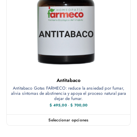
Antitabaco
Antitabaco Gotas FARMECO: reduce la ansiedad por fumar,
alivia síntomas de abstinencia y apoya el proceso natural para
dejar de fumar.
R
$
495,00
-
$
700,00
a
n
g
Seleccionar opciones
E
o
d
s
e