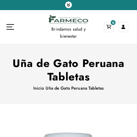
S
a
l
0
t
Brindamos salud y
a
bienestar
r
a
l
Uña de Gato Peruana
c
o
Tabletas
n
t
e
Inicio
Uña de Gato Peruana Tabletas
n
i
d
o