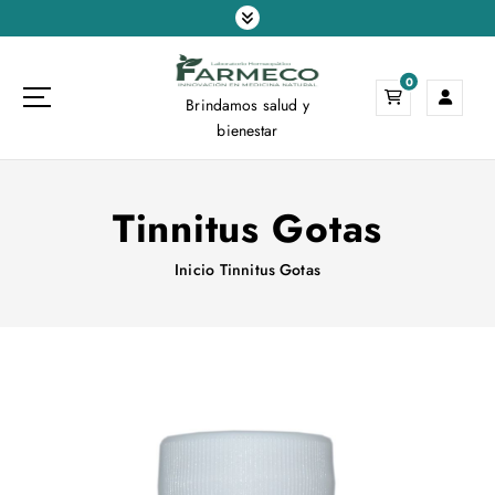
S
a
l
0
t
Brindamos salud y
a
bienestar
r
a
l
Tinnitus Gotas
c
o
n
Inicio
Tinnitus Gotas
t
e
n
i
d
o