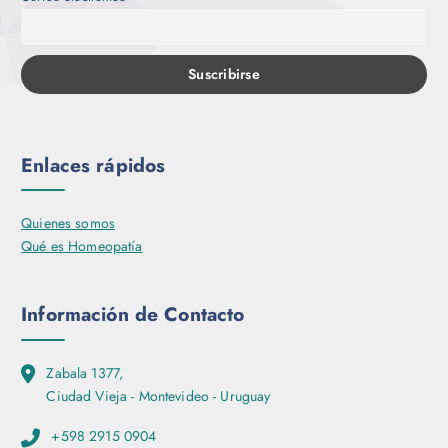
r
i
a
n
t
e
s
Enlaces rápidos
.
L
Quienes somos
a
Qué es Homeopatía
s
o
p
Información de Contacto
c
i
o
Zabala 1377,
n
Ciudad Vieja - Montevideo - Uruguay
e
s
+598 2915 0904