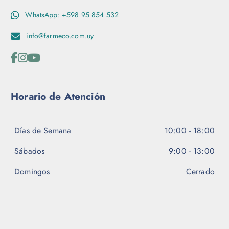
s
WhatsApp: +598 95 854 532
e
p
info@farmeco.com.uy
u
e
d
e
n
Horario de Atención
e
l
e
Días de Semana
10:00 - 18:00
g
i
Sábados
9:00 - 13:00
r
e
Domingos
Cerrado
n
l
a
p
á