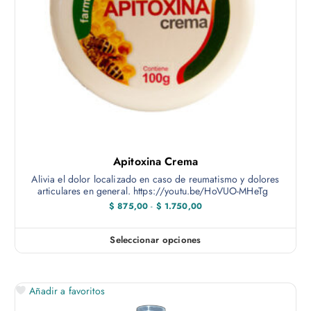
4
t
9
i
5
,
e
0
n
0
h
e
a
m
s
t
ú
a
$
l
t
7
0
i
Apitoxina Crema
0
p
,
Alivia el dolor localizado en caso de reumatismo y dolores
0
l
articulares en general. https://youtu.be/HoVUO-MHeTg
0
e
R
$
875,00
-
$
1.750,00
a
s
n
v
g
Seleccionar opciones
E
o
a
d
s
e
r
t
p
i
r
Añadir a favoritos
e
e
a
c
p