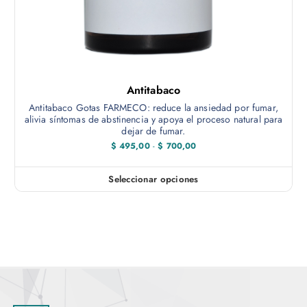
o
a
n
d
e
e
s
p
s
r
e
o
Antitabaco
p
d
Antitabaco Gotas FARMECO: reduce la ansiedad por fumar,
u
u
alivia síntomas de abstinencia y apoya el proceso natural para
e
dejar de fumar.
c
d
R
$
495,00
-
$
700,00
t
a
e
o
n
n
g
Seleccionar opciones
E
o
e
d
s
l
e
t
p
e
r
e
g
e
c
p
i
i
r
r
o
s
o
e
:
d
n
d