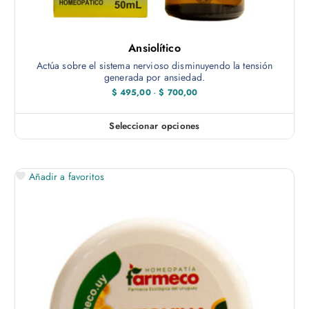
Ansiolítico
Actúa sobre el sistema nervioso disminuyendo la tensión
generada por ansiedad.
R
$
495,00
-
$
700,00
a
n
g
Seleccionar opciones
E
o
d
s
e
t
p
r
Añadir a favoritos
e
e
c
p
i
r
o
s
o
:
d
d
e
u
s
c
d
e
t
$
o