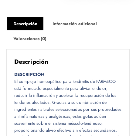
4
9
5
Descripción
Información adicional
,
0
Valoraciones (0)
0
h
a
s
Descripción
t
a
DESCRIPCIÓN
$
El complejo homeopático para tendinitis de FARMECO
está formulado especialmente para aliviar el dolor,
7
reducir la inflamación y acelerar la recuperación de los
0
tendones afectados. Gracias a su combinación de
0
ingredientes naturales seleccionados por sus propiedades
,
antiinflamatorias y analgésicas, estas gotas actúan
0
suavemente sobre el sistema músculo-tendinoso,
0
proporcionando alivio efectivo sin efectos secundarios.