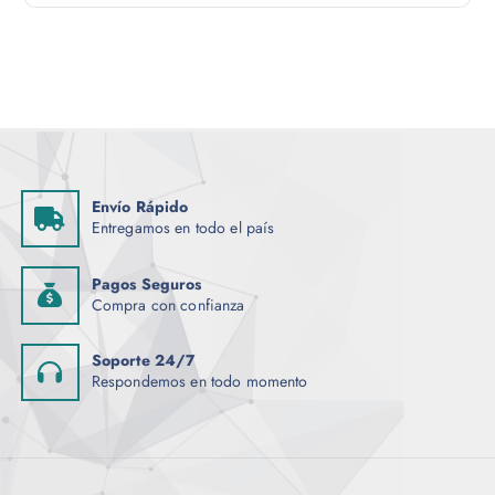
e
l
e
g
i
r
e
n
Envío Rápido
l
Entregamos en todo el país
a
p
Pagos Seguros
á
Compra con confianza
g
i
Soporte 24/7
n
Respondemos en todo momento
a
d
e
p
r