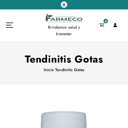
S
a
l
0
t
Brindamos salud y
a
bienestar
r
a
l
Tendinitis Gotas
c
o
n
Inicio
Tendinitis Gotas
t
e
n
i
d
o