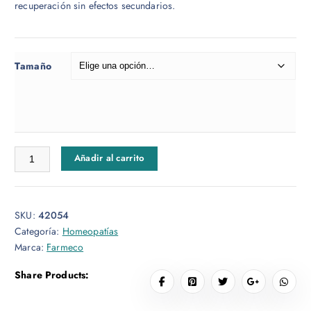
recuperación sin efectos secundarios.
g
o
d
e
Tamaño
p
r
e
c
i
Tendinitis Gotas cantidad
Añadir al carrito
o
s
:
d
SKU:
42054
e
Categoría:
Homeopatías
s
Marca:
Farmeco
d
e
Share Products:
$