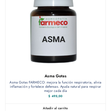
L
a
s
o
p
c
i
o
n
e
s
s
e
Asma Gotas
p
Asma Gotas FARMECO: mejora la función respiratoria, alivia
u
inflamación y fortalece defensas. Ayuda natural para respirar
e
mejor cada día
d
$
495,00
e
n
Añadir al carrito