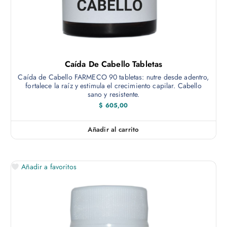
e
a
m
s
t
ú
a
$
l
t
1
.
i
Caída De Cabello Tabletas
7
p
5
Caída de Cabello FARMECO 90 tabletas: nutre desde adentro,
0
l
fortalece la raíz y estimula el crecimiento capilar. Cabello
,
sano y resistente.
e
0
$
605,00
0
s
v
Añadir al carrito
a
r
i
a
Añadir a favoritos
n
t
e
s
.