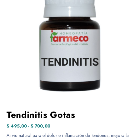
Tendinitis Gotas
R
$
495,00
-
$
700,00
a
Alivio natural para el dolor e inflamación de tendones, mejora la
n