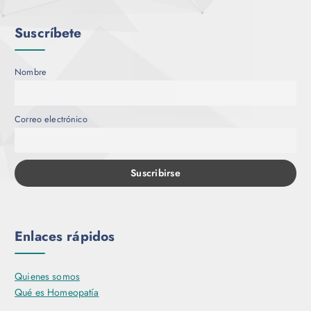
o
d
Suscríbete
u
c
Nombre
t
o
Correo electrónico
Enlaces rápidos
Quienes somos
Qué es Homeopatía