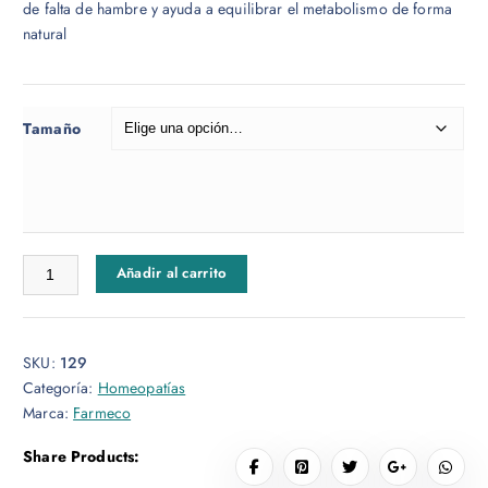
de falta de hambre y ayuda a equilibrar el metabolismo de forma
g
natural
o
d
e
p
Tamaño
r
e
c
i
o
Regulapet cantidad
Añadir al carrito
s
:
d
e
SKU:
129
s
Categoría:
Homeopatías
d
Marca:
Farmeco
e
$
Share Products: