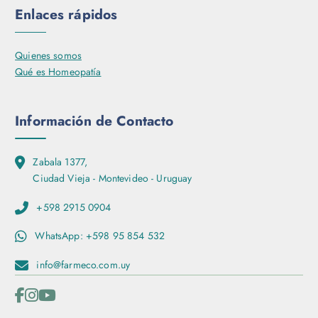
e
Enlaces rápidos
n
l
a
Quienes somos
p
Qué es Homeopatía
á
g
i
Información de Contacto
n
a
Zabala 1377,
d
Ciudad Vieja - Montevideo - Uruguay
e
p
+598 2915 0904
r
o
WhatsApp: +598 95 854 532
d
u
info@farmeco.com.uy
c
t
o