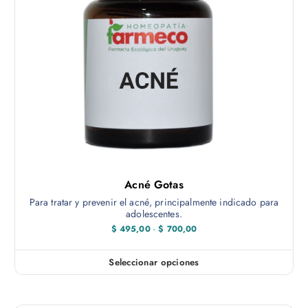
Acné Gotas
Para tratar y prevenir el acné, principalmente indicado para
adolescentes.
R
$
495,00
-
$
700,00
a
n
g
Seleccionar opciones
E
o
d
s
e
t
p