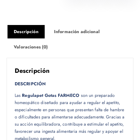
4
9
5
,
Descripción
Información adicional
0
0
Valoraciones (0)
h
a
s
t
Descripción
a
$
DESCRIPCIÓN
Las
Regulapet Gotas FARMECO
son un preparado
7
homeopático diseñado para ayudar a regular el apetito,
0
especialmente en personas que presentan falta de hambre
0
o dificultades para alimentarse adecuadamente. Gracias a
,
su acción equilibradora, contribuye a estimular el apetito,
0
favorecer una ingesta alimentaria más regular y apoyar el
0
metabolismo general.