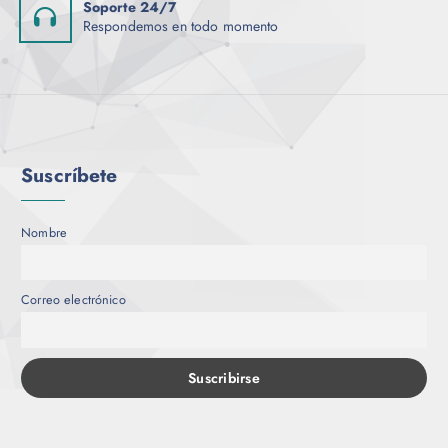
Soporte 24/7
i
Respondemos en todo momento
o
n
e
s
s
e
Suscríbete
p
u
e
Nombre
d
e
n
Correo electrónico
e
l
e
g
i
r