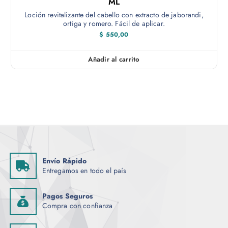
p
ML
,
0
l
Loción revitalizante del cabello con extracto de jaborandi,
0
ortiga y romero. Fácil de aplicar.
e
$
550,00
s
v
a
Añadir al carrito
r
i
a
n
t
e
s
.
Envío Rápido
L
Entregamos en todo el país
a
s
Pagos Seguros
o
Compra con confianza
p
c