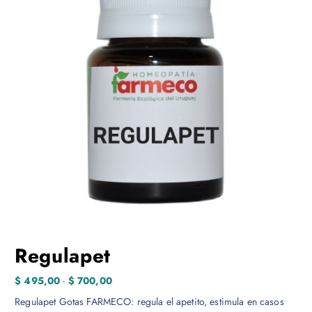
Regulapet
R
$
495,00
-
$
700,00
a
Regulapet Gotas FARMECO: regula el apetito, estimula en casos
n