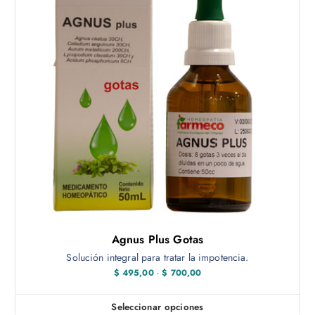
Agnus Plus Gotas
Solución integral para tratar la impotencia.
R
$
495,00
-
$
700,00
a
n
g
Seleccionar opciones
E
o