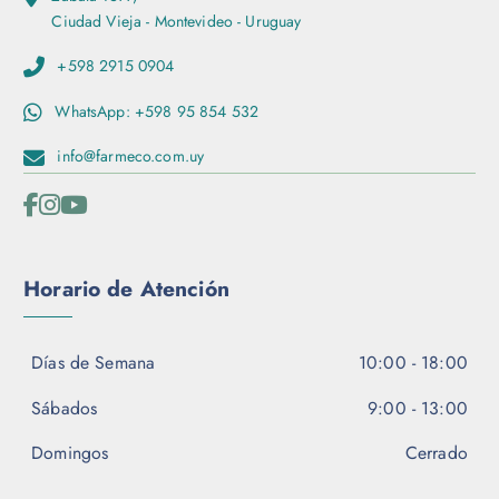
d
n
Ciudad Vieja - Montevideo - Uruguay
e
e
p
s
+598 2915 0904
r
s
o
WhatsApp: +598 95 854 532
e
d
p
info@farmeco.com.uy
u
u
c
e
t
d
o
e
n
Horario de Atención
e
l
e
Días de Semana
10:00 - 18:00
g
i
Sábados
9:00 - 13:00
r
e
Domingos
Cerrado
n
l