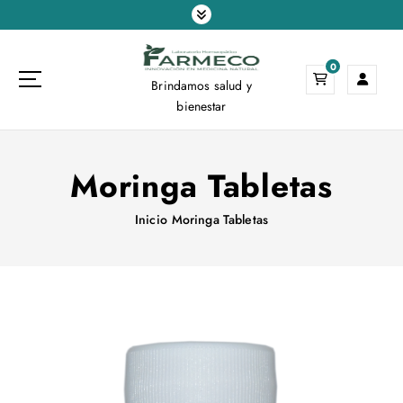
S
a
l
0
t
Brindamos salud y
a
bienestar
r
a
l
Moringa Tabletas
c
o
n
Inicio
Moringa Tabletas
t
e
n
i
d
o