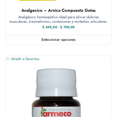
t
7
0
i
Analgesico – Arnica Compuesta Gotas
0
p
,
Analgésico homeopático ideal para aliviar dolores
0
l
musculares, traumatismos, contusiones y molestias articulares.
0
e
R
$
495,00
-
$
700,00
a
s
n
v
g
Seleccionar opciones
E
o
a
d
s
e
r
t
p
i
r
Añadir a favoritos
e
e
a
c
p
n
i
r
o
t
s
o
e
:
d
d
s
e
u
.
s
c
d
L
e
t
a
$
o
s
4
t
o
9