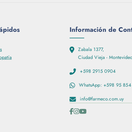
rápidos
Información de Con
s
Zabala 1377,
patía
Ciudad Vieja - Montevideo
+598 2915 0904
WhatsApp: +598 95 854
info@farmeco.com.uy