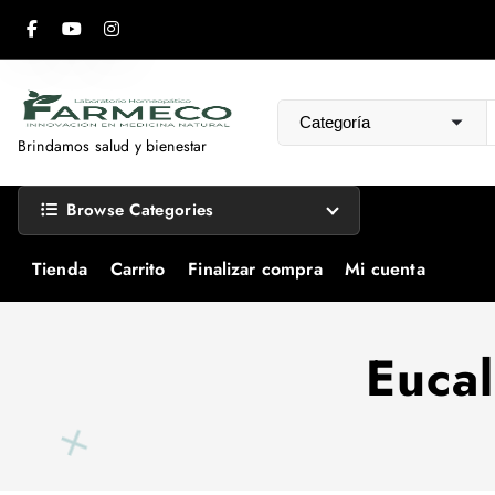
S
a
l
t
a
Brindamos salud y bienestar
r
a
Browse Categories
l
c
Tienda
Carrito
Finalizar compra
Mi cuenta
o
n
t
Eucal
e
n
i
d
o