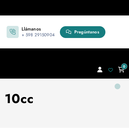
Llámanos
Pregúntanos
+ 598 29150904
0
l 10cc