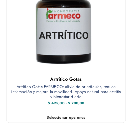
a
s
o
p
c
i
o
n
e
s
s
e
Artrítico Gotas
p
Artrítico Gotas FARMECO: alivia dolor articular, reduce
u
inflamación y mejora la movilidad. Apoyo natural para artritis
e
y bienestar diario
d
R
$
495,00
-
$
700,00
a
e
n
n
g
Seleccionar opciones
E
o
e
d
s
l
e