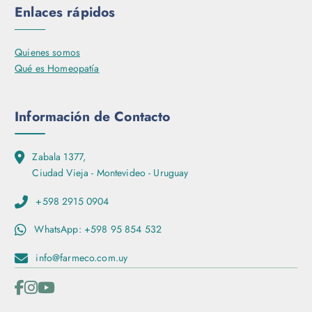
s
Enlaces rápidos
e
.
n
L
l
Quienes somos
a
a
Qué es Homeopatía
s
p
o
á
p
g
Información de Contacto
c
i
i
n
o
Zabala 1377,
a
n
Ciudad Vieja - Montevideo - Uruguay
d
e
e
s
+598 2915 0904
p
s
r
WhatsApp: +598 95 854 532
e
o
p
d
info@farmeco.com.uy
u
u
e
c
d
t
e