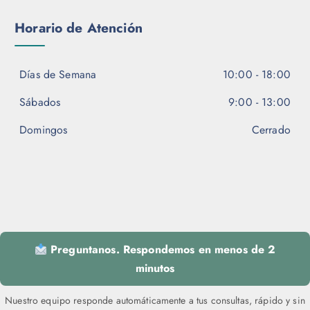
o
n
Horario de Atención
e
l
e
Días de Semana
10:00 - 18:00
g
i
Sábados
9:00 - 13:00
r
e
Domingos
Cerrado
n
l
a
p
á
g
i
Preguntanos. Respondemos en menos de 2
n
minutos
a
d
Nuestro equipo responde automáticamente a tus consultas, rápido y sin
e