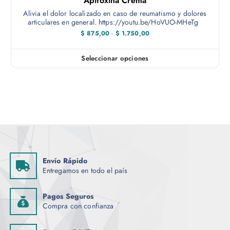
Apitoxina Crema
d
0
p
,
Alivia el dolor localizado en caso de reumatismo y dolores
u
0
l
articulares en general. https://youtu.be/HoVUO-MHeTg
c
0
e
R
$
875,00
-
$
1.750,00
t
a
s
n
o
v
g
Seleccionar opciones
E
o
a
d
s
e
r
t
p
i
r
e
e
a
c
p
n
i
r
o
t
s
o
e
:
d
d
s
e
u
Envío Rápido
.
s
c
Entregamos en todo el país
d
L
e
t
a
$
o
Pagos Seguros
s
8
t
Compra con confianza
o
7
i
5
p
,
e