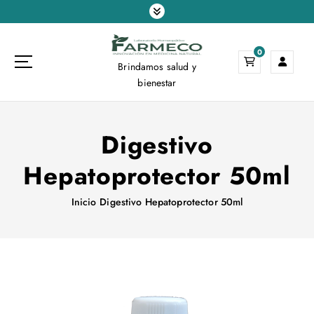
S
a
l
0
t
Brindamos salud y
a
bienestar
r
a
l
Digestivo
c
o
Hepatoprotector 50ml
n
t
e
Inicio
Digestivo Hepatoprotector 50ml
n
i
d
o