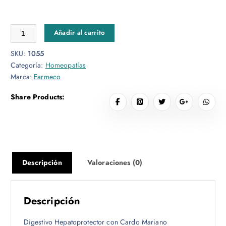
Digestivo Hepatoprotector 50ml cantidad
Añadir al carrito
SKU:
1055
Categoría:
Homeopatías
Marca:
Farmeco
Share Products:
Descripción
Valoraciones (0)
Descripción
Digestivo Hepatoprotector con Cardo Mariano