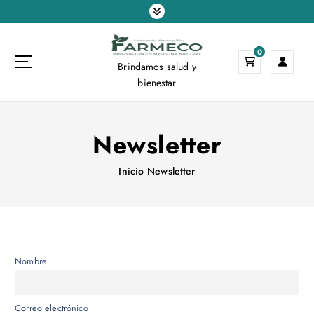
S
a
l
0
t
Brindamos salud y
a
bienestar
r
a
l
Newsletter
c
o
n
Inicio
Newsletter
t
e
n
i
d
Nombre
o
Correo electrónico