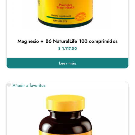
r
a
í
c
Magnesio + B6 NaturalLife 100 comprimidos
u
$
1.117,00
l
Leer más
a
Añadir a favoritos