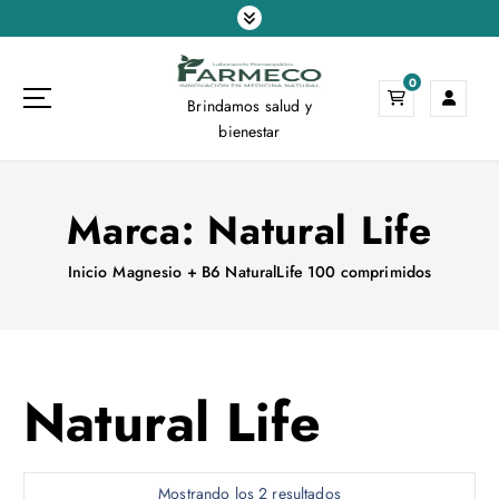
S
a
l
0
t
Brindamos salud y
a
bienestar
r
a
l
Marca:
Natural Life
c
o
n
Inicio
Magnesio + B6 NaturalLife 100 comprimidos
t
e
n
i
Natural Life
d
o
Mostrando los 2 resultados