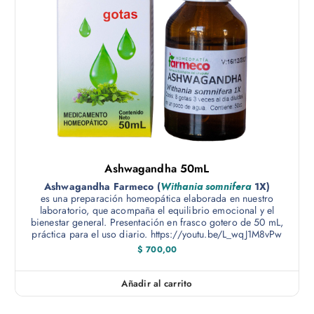
u
i
a
s
d
t
r
a
í
c
Ashwagandha 50mL
u
Ashwagandha Farmeco (
Withania somnifera
1X)
es una preparación homeopática elaborada en nuestro
l
laboratorio, que acompaña el equilibrio emocional y el
bienestar general. Presentación en frasco gotero de 50 mL,
a
práctica para el uso diario. https://youtu.be/L_wqJ1M8vPw
$
700,00
Añadir al carrito