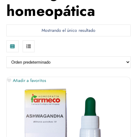
homeopática
Mostrando el único resultado
V
V
i
i
s
s
Añadir a favoritos
t
t
a
a
d
d
e
e
c
l