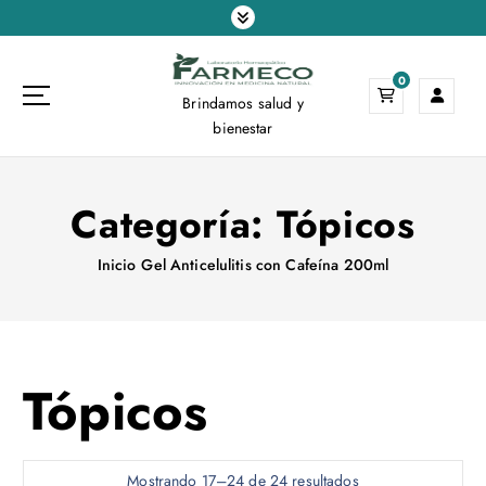
S
a
l
0
t
Brindamos salud y
a
bienestar
r
a
l
Categoría:
Tópicos
c
o
n
Inicio
Gel Anticelulitis con Cafeína 200ml
t
e
n
i
Tópicos
d
o
Mostrando 17–24 de 24 resultados