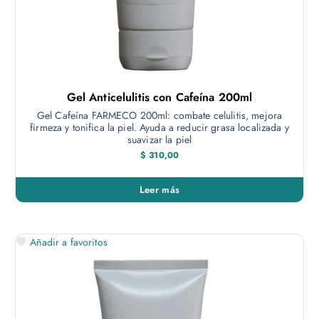
r
a
í
c
Gel Anticelulitis con Cafeína 200ml
u
Gel Cafeína FARMECO 200ml: combate celulitis, mejora
firmeza y tonifica la piel. Ayuda a reducir grasa localizada y
l
suavizar la piel
$
310,00
a
Leer más
Añadir a favoritos